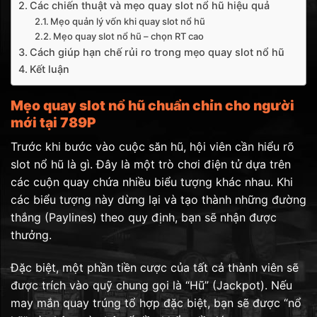
Các chiến thuật và mẹo quay slot nổ hũ hiệu quả
Mẹo quản lý vốn khi quay slot nổ hũ
Mẹo quay slot nổ hũ – chọn RT cao
Cách giúp hạn chế rủi ro trong mẹo quay slot nổ hũ
Kết luận
Mẹo quay slot nổ hũ chuẩn chỉn cho người
mới tại 789P
Trước khi bước vào cuộc săn hũ, hội viên cần hiểu rõ
slot nổ hũ là gì. Đây là một trò chơi điện tử dựa trên
các cuộn quay chứa nhiều biểu tượng khác nhau. Khi
các biểu tượng này dừng lại và tạo thành những đường
thắng (Paylines) theo quy định, bạn sẽ nhận được
thưởng.
Đặc biệt, một phần tiền cược của tất cả thành viên sẽ
được trích vào quỹ chung gọi là “Hũ” (Jackpot). Nếu
may mắn quay trúng tổ hợp đặc biệt, bạn sẽ được “nổ