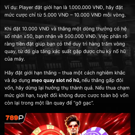
Ví dụ: Player đặt giới hạn là 1.000.000 VNĐ, hãy đặt
mức cược chỉ từ 5.000 VNĐ – 10.000 VNĐ mỗi vòng.
Khi đặt 10.000 VNĐ và thắng một dòng thưởng có hệ
số nhân x50, bạn nhận về 500.000 VNĐ. Việc phân rõ
ràng tiền đặt giúp bạn có thể duy trì hàng trăm vòng
quay, từ đó gia tăng xác suất gặp được chu kỳ nổ hũ
của máy.
Hãy đặt giới hạn thắng – thua một cách nghiêm khắc
và áp dụng
mẹo quay slot nổ hũ,
nếu thắng gấp đôi
vốn, hãy dừng lại hưởng thụ thành quả. Nếu thua chạm
mức giới hạn, tuyệt đối không được cược toàn bộ vốn
còn lại trong một lần quay để “gỡ gạc”.