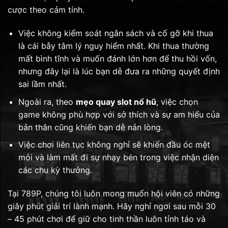
cược theo cảm tính.
Việc không kiểm soát ngân sách và cố gỡ khi thua
là cái bẫy tâm lý nguy hiểm nhất. Khi thua thường
mất bình tĩnh và muốn đánh lớn hơn để thu hồi vốn,
nhưng đây lại là lúc bạn dễ đưa ra những quyết định
sai lầm nhất.
Ngoài ra, theo
mẹo quay slot nổ hũ
, việc chọn
game không phù hợp với sở thích và sự am hiểu của
bản thân cũng khiến bạn dễ nản lòng.
Việc chơi liên tục không nghỉ sẽ khiến đầu óc mệt
mỏi và làm mất đi sự nhạy bén trong việc nhận diện
các chu kỳ thưởng.
Tại 789P, chúng tôi luôn mong muốn hội viên có những
giây phút giải trí lành mạnh. Hãy nghỉ ngơi sau mỗi 30
– 45 phút chơi để giữ cho tinh thần luôn tỉnh táo và