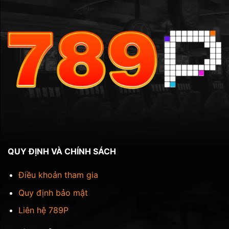
QUY ĐỊNH VÀ CHÍNH SÁCH
Điều khoản tham gia
Quy định bảo mật
Liên hệ 789P