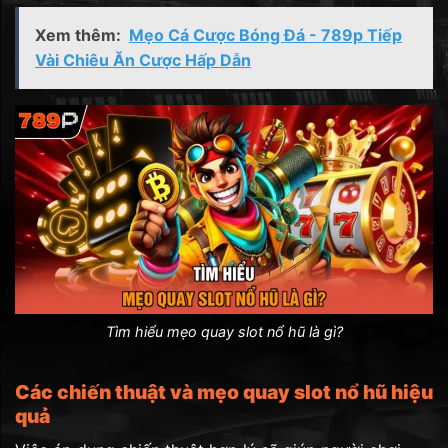
Xem thêm:
Mẹo Cá Cược Bóng Đá - 789p Tiếp
Vài Chiêu Ăn Cược Hấp Dẫn
Tìm hiểu mẹo quay slot nổ hũ là gì?
Các chiến thuật và mẹo quay slot nổ hũ hiệu
quả