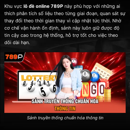
Khu vực
lô đề online 789P
này phù hợp với những ai
thích phân tích số liệu theo từng giai đoạn, quan sát sự
thay đổi theo thời gian thay vì cập nhật tức thời. Nhờ
cơ chế vận hành ổn định, sảnh này luôn giữ được độ
tin cậy cao trong hệ thống, hỗ trợ tốt cho việc theo
dõi dài hạn.
Sảnh truyền thống chuẩn hóa thông tin