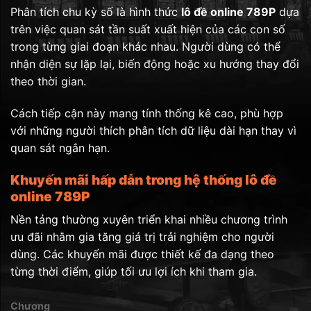
Phân tích chu kỳ số là hình thức
lô đề online 789P
dựa
trên việc quan sát tần suất xuất hiện của các con số
trong từng giai đoạn khác nhau. Người dùng có thể
nhận diện sự lặp lại, biến động hoặc xu hướng thay đổi
theo thời gian.
Cách tiếp cận này mang tính thống kê cao, phù hợp
với những người thích phân tích dữ liệu dài hạn thay vì
quan sát ngắn hạn.
Khuyến mãi hấp dẫn trong hệ thống lô đề
online 789P
Nền tảng thường xuyên triển khai nhiều chương trình
ưu đãi nhằm gia tăng giá trị trải nghiệm cho người
dùng. Các khuyến mãi được thiết kế đa dạng theo
từng thời điểm, giúp tối ưu lợi ích khi tham gia.
Chương