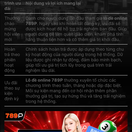
trình ưu
Nội dung và lợi ích mang lại
đãi
Thưởng
Dành cho người dùng lần đầu tham gia
lô đề online
chào
789P
. Ngay sau khi hoàn tất đăng ký, ưu đãi sẽ
mừng
được kích hoạt để hỗ trợ trải nghiệm ban đầu. Giúp
hội viên
người dùng dễ làm quen giao diện, khám phá tính
mới
năng thuận tiện hơn và có thêm giá trị khởi đầu.
Hoàn
Chính sách hoàn trả được áp dụng theo từng chu
trả theo
kỳ hoạt động của người dùng trong hệ thống. Dữ
phiên
liệu được ghi nhận tự động, đảm bảo minh bạch,
hoạt
giúp tối ưu giá trị tích lũy trong quá trình trải
động
nghiệm lâu dài.
Lô đề online 789P
thường xuyên tổ chức các
Ưu đãi
chương trình theo tuần, tháng hoặc dịp đặc biệt.
theo sự
Mỗi sự kiện mang đến cơ hội nhận thêm phần
kiện
thưởng giá trị, tạo sự hứng thú và tăng trải nghiệm
định kỳ
trong hệ thống.