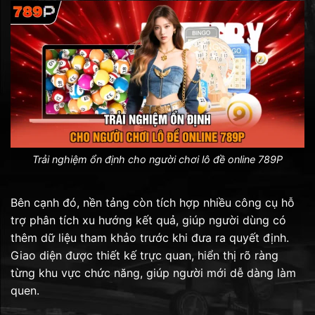
Trải nghiệm ổn định cho người chơi lô đề online 789P
Bên cạnh đó, nền tảng còn tích hợp nhiều công cụ hỗ
trợ phân tích xu hướng kết quả, giúp người dùng có
thêm dữ liệu tham khảo trước khi đưa ra quyết định.
Giao diện được thiết kế trực quan, hiển thị rõ ràng
từng khu vực chức năng, giúp người mới dễ dàng làm
quen.