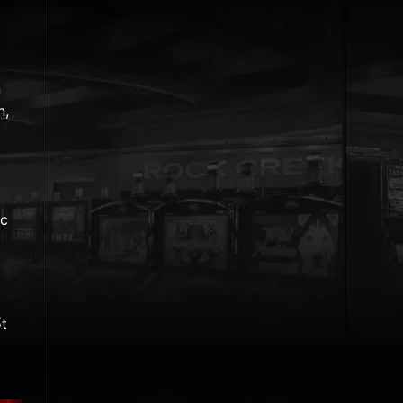
n
n,
ớc
ốt