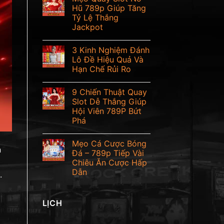
Hũ 789p Giúp Tăng
Tỷ Lệ Thắng
Jackpot
3 Kinh Nghiệm Đánh
Lô Đề Hiệu Quả Và
Hạn Chế Rủi Ro
9 Chiến Thuật Quay
Slot Dễ Thắng Giúp
Hội Viên 789P Bứt
Phá
Mẹo Cá Cược Bóng
n
Đá – 789p Tiếp Vài
Chiêu Ăn Cược Hấp
Dẫn
.
LỊCH