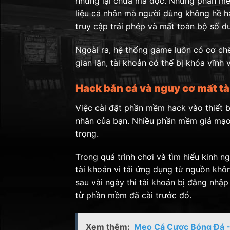
nhưng lại chứa mã độc. Những phần mề
liệu cá nhân mà người dùng không hề hay
truy cập trái phép và mất toàn bộ số d
Ngoài ra, hệ thống game luôn có cơ chế
gian lận, tài khoản có thể bị khóa vĩn
Hack bắn cá và nguy cơ mất tà
Việc cài đặt phần mềm hack vào thiết 
nhân của bạn. Nhiều phần mềm giả mạo 
trọng.
Trong quá trình chơi và tìm hiểu kinh n
tài khoản vì tải ứng dụng từ nguồn khô
sau vài ngày thì tài khoản bị đăng nhập
từ phần mềm đã cài trước đó.
Xem thêm:
Mẹo Cá Cược Bóng Đá -