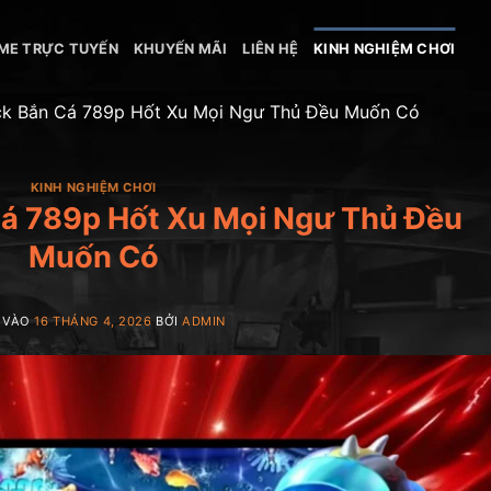
ME TRỰC TUYẾN
KHUYẾN MÃI
LIÊN HỆ
KINH NGHIỆM CHƠI
ack Bắn Cá 789p Hốt Xu Mọi Ngư Thủ Đều Muốn Có
KINH NGHIỆM CHƠI
 Cá 789p Hốt Xu Mọi Ngư Thủ Đều
Muốn Có
 VÀO
16 THÁNG 4, 2026
BỞI
ADMIN