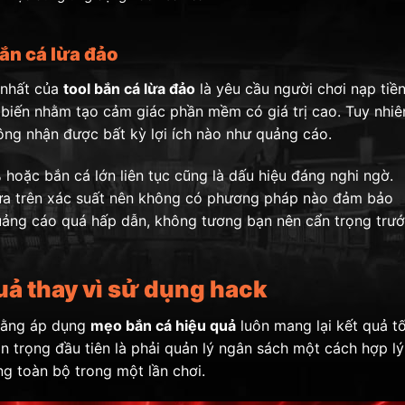
bắn cá lừa đảo
 nhất của
tool bắn cá lừa đảo
là yêu cầu người chơi nạp tiề
ổ biến nhằm tạo cảm giác phần mềm có giá trị cao. Tuy nhiê
ông nhận được bất kỳ lợi ích nào như quảng cáo.
 hoặc bắn cá lớn liên tục cũng là dấu hiệu đáng nghi ngờ.
ựa trên xác suất nên không có phương pháp nào đảm bảo
quảng cáo quá hấp dẫn, không tương bạn nên cẩn trọng trư
uả thay vì sử dụng hack
 rằng áp dụng
mẹo bắn cá hiệu quả
luôn mang lại kết quả t
n trọng đầu tiên là phải quản lý ngân sách một cách hợp lý
ng toàn bộ trong một lần chơi.