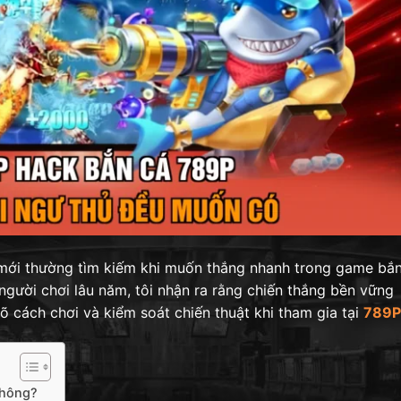
mới thường tìm kiếm khi muốn thắng nhanh trong game bắ
 người chơi lâu năm, tôi nhận ra rằng chiến thắng bền vững
õ cách chơi và kiểm soát chiến thuật khi tham gia tại
789P
 không?