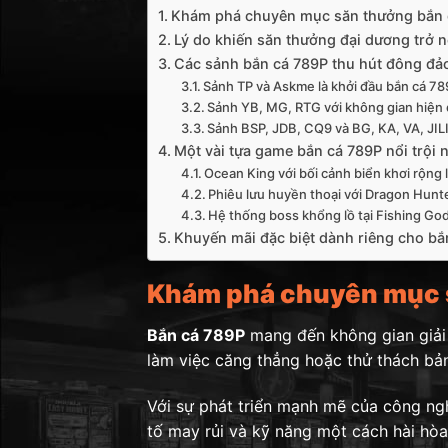
Khám phá chuyên mục săn thưởng bắn 
Lý do khiến săn thưởng đại dương trở n
Các sảnh bắn cá 789P thu hút đông đảo
Sảnh TP và Askme là khởi đầu bắn cá 7
Sảnh YB, MG, RTG với không gian hiện 
Sảnh BSP, JDB, CQ9 và BG, KA, VA, JILI
Một vài tựa game bắn cá 789P nổi trội 
Ocean King với bối cảnh biển khơi rộng 
Phiêu lưu huyền thoại với Dragon Hunt
Hệ thống boss khổng lồ tại Fishing Go
Khuyến mãi đặc biệt dành riêng cho bắ
Khám phá chuyên mục 
Bắn cá 789P
mang đến không gian giải 
làm việc căng thẳng hoặc thử thách bả
Với sự phát triển mạnh mẽ của công ng
tố may rủi và kỹ năng một cách hài hò