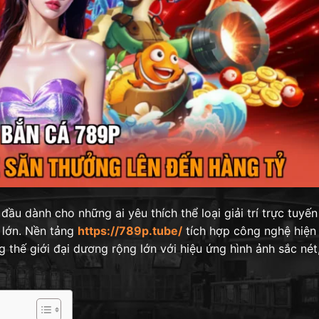
đầu dành cho những ai yêu thích thể loại giải trí trực tuyến
 lớn. Nền tảng
https://789p.tube/
tích hợp công nghệ hiện
 thế giới đại dương rộng lớn với hiệu ứng hình ảnh sắc nét