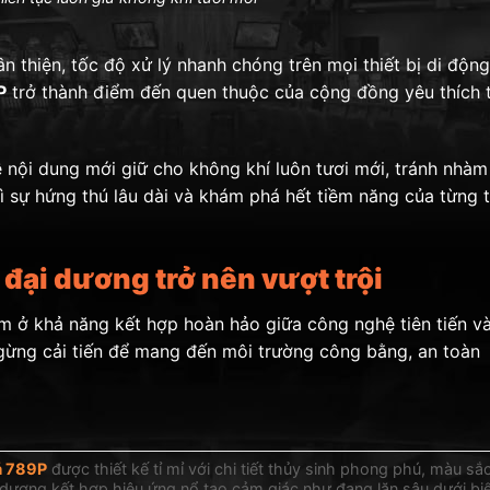
n thiện, tốc độ xử lý nhanh chóng trên mọi thiết bị di động
P
trở thành điểm đến quen thuộc của cộng đồng yêu thích 
 nội dung mới giữ cho không khí luôn tươi mới, tránh nhàm
ì sự hứng thú lâu dài và khám phá hết tiềm năng của từng t
đại dương trở nên vượt trội
 ở khả năng kết hợp hoàn hảo giữa công nghệ tiên tiến v
g ngừng cải tiến để mang đến môi trường công bằng, an toàn
á 789P
được thiết kế tỉ mỉ với chi tiết thủy sinh phong phú, màu sắ
 dương kết hợp hiệu ứng nổ tạo cảm giác như đang lặn sâu dưới bi