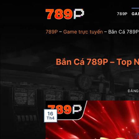
Bỏ
qua
789P
GA
nội
dung
789P
–
Game trực tuyến
–
Bắn Cá 789P
Bắn Cá 789P – Top
ĐĂNG
16
Th4