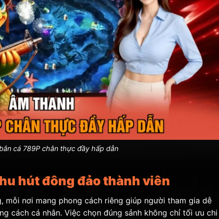
bắn cá 789P chân thực đầy hấp dẫn
hu hút đông đảo thành viên
, mỗi nơi mang phong cách riêng giúp người tham gia dễ
ng cách cá nhân. Việc chọn đúng sảnh không chỉ tối ưu chi